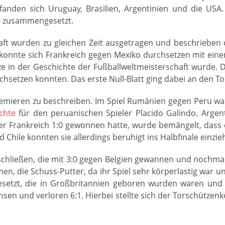
fanden sich Uruguay, Brasilien, Argentinien und die USA
n zusammengesetzt.
aft wurden zu gleichen Zeit ausgetragen und beschrieben 
 konnte sich Frankreich gegen Mexiko durchsetzen mit ein
tze in der Geschichte der Fußballweltmeisterschaft wurde.
rchsetzen konnten. Das erste Null-Blatt ging dabei an den T
remieren zu beschreiben. Im Spiel Rumänien gegen Peru wa
chte
für den peruanischen Spieler Placido Galindo. Argent
er Frankreich 1:0 gewonnen hatte, wurde bemängelt, dass
hile konnten sie allerdings beruhigt ins Halbfinale einzie
chließen, die mit 3:0 gegen Belgien gewannen und nochma
n, die Schuss-Putter, da ihr Spiel sehr körperlastig war u
besetzt, die in Großbritannien geboren wurden waren und 
sen und verloren 6:1. Hierbei stellte sich der Torschützenkö