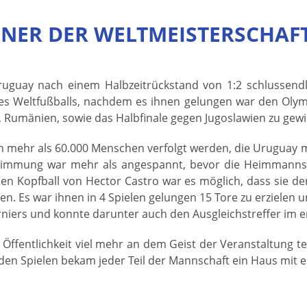
NNER DER WELTMEISTERSCHAFT
guay nach einem Halbzeitrückstand von 1:2 schlussendli
es Weltfußballs, nachdem es ihnen gelungen war den Olymp
, Rumänien, sowie das Halbfinale gegen Jugoslawien zu gew
on mehr als 60.000 Menschen verfolgt werden, die Uruguay
Stimmung war mehr als angespannt, bevor die Heimmannscha
en Kopfball von Hector Castro war es möglich, dass sie 
n. Es war ihnen in 4 Spielen gelungen 15 Tore zu erzielen u
niers und konnte darunter auch den Ausgleichstreffer im 
 Öffentlichkeit viel mehr an dem Geist der Veranstaltun
 den Spielen bekam jeder Teil der Mannschaft ein Haus mit