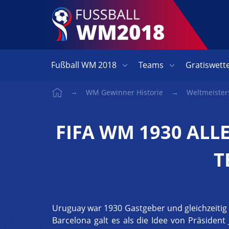
Skip
to
content
Fußball WM 2018
Teams
Gratiswett
WM Gewinner Historie
Weltmeister
FIFA WM 1930 ALLE
T
Uruguay war 1930 Gastgeber und gleichzeitig
Barcelona galt es als die Idee von Präsiden