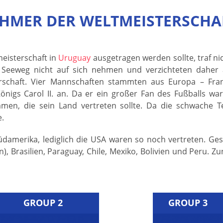
EHMER DER WELTMEISTERSCHAF
meisterschaft in
Uruguay
ausgetragen werden sollte, traf n
 Seeweg nicht auf sich nehmen und verzichteten daher au
rschaft. Vier Mannschaften stammten aus Europa – Frank
igs Carol II. an. Da er ein großer Fan des Fußballs war
en, die sein Land vertreten sollte. Da die schwache Te
e.
damerika, lediglich die USA waren so noch vertreten. Ge
n), Brasilien, Paraguay, Chile, Mexiko, Bolivien und Peru. 
GROUP 2
GROUP 3