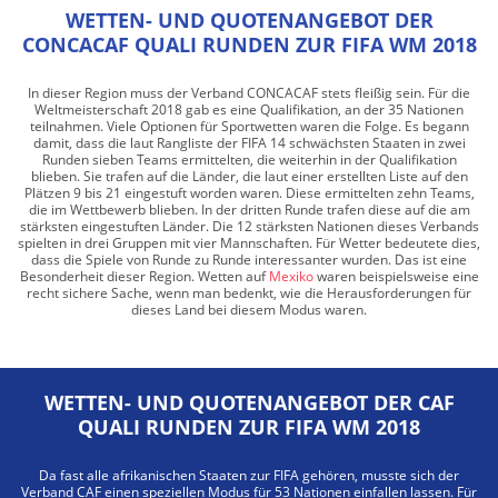
WETTEN- UND QUOTENANGEBOT DER
CONCACAF QUALI RUNDEN ZUR FIFA WM 2018
In dieser Region muss der Verband CONCACAF stets fleißig sein. Für die
Weltmeisterschaft 2018 gab es eine Qualifikation, an der 35 Nationen
teilnahmen. Viele Optionen für Sportwetten waren die Folge. Es begann
damit, dass die laut Rangliste der FIFA 14 schwächsten Staaten in zwei
Runden sieben Teams ermittelten, die weiterhin in der Qualifikation
blieben. Sie trafen auf die Länder, die laut einer erstellten Liste auf den
Plätzen 9 bis 21 eingestuft worden waren. Diese ermittelten zehn Teams,
die im Wettbewerb blieben. In der dritten Runde trafen diese auf die am
stärksten eingestuften Länder. Die 12 stärksten Nationen dieses Verbands
spielten in drei Gruppen mit vier Mannschaften. Für Wetter bedeutete dies,
dass die Spiele von Runde zu Runde interessanter wurden. Das ist eine
Besonderheit dieser Region. Wetten auf
Mexiko
waren beispielsweise eine
recht sichere Sache, wenn man bedenkt, wie die Herausforderungen für
dieses Land bei diesem Modus waren.
WETTEN- UND QUOTENANGEBOT DER CAF
QUALI RUNDEN ZUR FIFA WM 2018
Da fast alle afrikanischen Staaten zur FIFA gehören, musste sich der
Verband CAF einen speziellen Modus für 53 Nationen einfallen lassen. Für