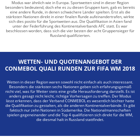
Modus war ähnlich wie in Europa. Sportwetten sind in dieser Region
besonders bedeutend, doch ehe es zu diesen Gruppen kam, gab es bereits
eine andere Runde, in denen schwächere Länder spielten. Erst als die
stärksten Nationen direkt in einer finalen Runde aufeinandertrafen, wirkte
sich dies positiv für die Sportwetten aus. Die Qualifikation in Asien fand
unter der Federführung des Kontinentalverbands AFC statt. Es war
beschlossen worden, dass sich die vier besten der acht Gruppensieger für
Russland qualifizierten.
WETTEN- UND QUOTENANGEBOT DER
CONMEBOL QUALI RUNDEN ZUR FIFA WM 2018
Wetten in dieser Region waren sowohl nicht einfach als auch interessant.
Besonders die stärksten sechs Nationen geben sich erfahrungsgemäß
nicht viel, was für Wetter stets eine große Herausforderung darstellt. Es ist
anders gesagt nicht leicht, richtige Vorhersagen zu treffen. Der Modus
lässt erkennen, dass der Verband CONMEBOL es wesentlich leichter hatte
die Qualifikation zu gestalten, als die anderen Kontinentalverbände. Es gibt
faktisch nur zehn Nationen in Südamerika. Die Nationalmannschaften
spielen gegeneinander und die Top 4 qualifizieren sich direkt für die WM,
die diesmal halt in Russland stattfindet.