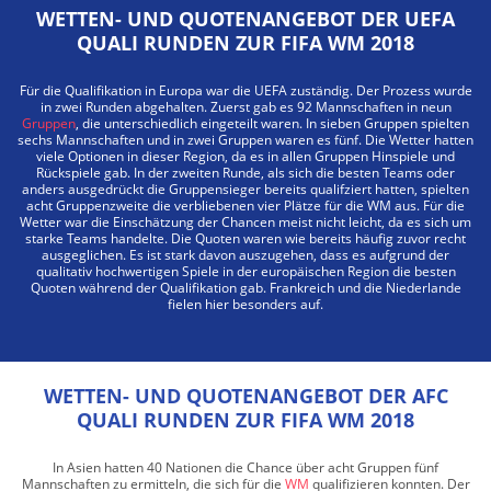
WETTEN- UND QUOTENANGEBOT DER UEFA
QUALI RUNDEN ZUR FIFA WM 2018
Für die Qualifikation in Europa war die UEFA zuständig. Der Prozess wurde
in zwei Runden abgehalten. Zuerst gab es 92 Mannschaften in neun
Gruppen
, die unterschiedlich eingeteilt waren. In sieben Gruppen spielten
sechs Mannschaften und in zwei Gruppen waren es fünf. Die Wetter hatten
viele Optionen in dieser Region, da es in allen Gruppen Hinspiele und
Rückspiele gab. In der zweiten Runde, als sich die besten Teams oder
anders ausgedrückt die Gruppensieger bereits qualifziert hatten, spielten
acht Gruppenzweite die verbliebenen vier Plätze für die WM aus. Für die
Wetter war die Einschätzung der Chancen meist nicht leicht, da es sich um
starke Teams handelte. Die Quoten waren wie bereits häufig zuvor recht
ausgeglichen. Es ist stark davon auszugehen, dass es aufgrund der
qualitativ hochwertigen Spiele in der europäischen Region die besten
Quoten während der Qualifikation gab. Frankreich und die Niederlande
fielen hier besonders auf.
WETTEN- UND QUOTENANGEBOT DER AFC
QUALI RUNDEN ZUR FIFA WM 2018
In Asien hatten 40 Nationen die Chance über acht Gruppen fünf
Mannschaften zu ermitteln, die sich für die
WM
qualifizieren konnten. Der