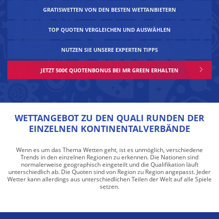
GRATISWETTEN VON DEN BESTEN WETTANBIETERN
TOP QUOTEN VERGLEICHEN UND AUSWÄHLEN
NUTZEN SIE UNSERE EXPERTEN TIPPS
JETZT 500€ QUOTENBONUS BEI MR GREEN ERHALTEN
WETTANGEBOT ZU DEN QUALI RUNDEN DER
EINZELNEN KONTINENTALVERBÄNDE
Wenn es um das Thema Wetten geht, ist es unmöglich, verschiedene
Trends in den einzelnen Regionen zu erkennen. Die Nationen sind
normalerweise geographisch eingeteilt und die Qualifikation läuft
unterschiedlich ab. Die Quoten sind von Region zu Region angepasst. Jeder
Wetter kann allerdings aus unterschiedlichen Teilen der Welt auf alle Spiele
setzen.