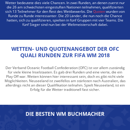
Wetter bedeutete dies viele Chancen. In zwei Runden, an denen zuerst nur
die 26 am schwächsten eingestuften Nationen teilnahmen, qualifizierten
sich 13 Teilnehmer für den Rest des Wettbewerbs. Die
Quoten
wurden von
Runde zu Runde interessanter. Die 20 Länder, die nun noch die Chance
hatten, sich zu qualifizieren, spielten in fünf Gruppen mit vier Teams. Die
fünf Sieger sind nun bei der Weltmeisterschaft dabei.
WETTEN- UND QUOTENANGEBOT DER OFC
QUALI RUNDEN ZUR FIFA WM 2018
Der Verband Oceanic Football Confederation (OFC) ist vor allem zuständig
für viele kleine Inselstaaten. Es gab drei Runden und eine vierte, die ein
Play Off war. Wetten können hier interessant sein, doch es gibt nicht viele
Möglichkeiten. Neuseeland ist zweifellos am stärksten nach Australien, das
allerdings nicht an dieser Qualifikation teilnahm. Spielt Neuseeland, ist ein
Erfolg für die Wetter traditionell fast sicher.
DIE BESTEN WM BUCHMACHER