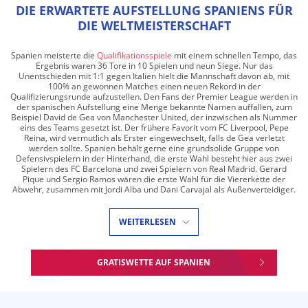
DIE ERWARTETE AUFSTELLUNG SPANIENS FÜR
DIE WELTMEISTERSCHAFT
Spanien meisterte die
Qualifikationsspiele
mit einem schnellen Tempo, das
Ergebnis waren 36 Tore in 10 Spielen und neun Siege. Nur das
Unentschieden mit 1:1 gegen Italien hielt die Mannschaft davon ab, mit
100% an gewonnen Matches einen neuen Rekord in der
Qualifizierungsrunde aufzustellen. Den Fans der Premier League werden in
der spanischen Aufstellung eine Menge bekannte Namen auffallen, zum
Beispiel David de Gea von Manchester United, der inzwischen als Nummer
eins des Teams gesetzt ist. Der frühere Favorit vom FC Liverpool, Pepe
Reina, wird vermutlich als Erster eingewechselt, falls de Gea verletzt
werden sollte. Spanien behält gerne eine grundsolide Gruppe von
Defensivspielern in der Hinterhand, die erste Wahl besteht hier aus zwei
Spielern des FC Barcelona und zwei Spielern von Real Madrid. Gerard
Pique und Sergio Ramos wären die erste Wahl für die Viererkette der
Abwehr, zusammen mit Jordi Alba und Dani Carvajal als Außenverteidiger.
WEITERLESEN
GRATISWETTE AUF SPANIEN