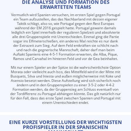
DIE ANALYSE UND FORMATION DES
ERWARTETEN TEAMS
Vermutlich wird Spanien versuchen, im ersten Spiel gegen Portugal
ein Team aufzustellen, das das Nachbarland mit dessen eigener
Taktik schlägt, also so, wie Portugal gegen den Rest Europas
während der EM 2016 gespielt hatte. Portugal gewann damals
lediglich ein Spiel innerhalb der regulären Spielzeit und absolvierte
alle drei Gruppenspiele mit Unentschieden. Einmal ging die Partie
sogar ins Elfmeterschießen, ein anderes Mal reichte es nur dank
der Extrazeit zum Sieg. Auf dem Feld entkräften sie schlicht nach
und nach die gegnerische Mannschaft, daher darf man beim
Auftakt Spaniens eine 4-5-1 Formation erwarten, die Alba, Pique,
Ramos und Carvahal im hinteren Feld und vor de Gea beinhaltet.
Mit nur einem Spieler an der Spitze ist die wahrscheinlichste Option
Morata oder vielleicht auch Isco, das Mittelfeld wird in der Mitte mit
Busquets, Silva und Iniesta und außen möglicherweise mit Koke und
Asensio besetzt werden. Diese Aufstellung wird sich sicherlich noch
ändern und in den Gruppenspielen zu einer 3-5-2 oder 4-4-2
Formation werden, da der Gruppensieg am Schluss eventuell von
der Tordifferenz zu Portugal abhängen könnte. Das gilt natürlich nur
für den Fall, dass das erste Spiel zwischen Spanien und Portugal mit
einem Unentschieden endet.
EINE KURZE VORSTELLUNG DER WICHTIGSTEN
PROFISPIELER IN DER SPANISCHEN