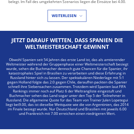
belegt. Im Fall des umgekehrten Szenarios liegen die Einsätze bei 4.00.
WEITERLESEN
JETZT DARAUF WETTEN, DASS SPANIEN DIE
WELTMEISTERSCHAFT GEWINNT
Obwohl Spanien seit 54 Jahren das erste Land ist, das als amtierender
Weltmeister während der Gruppenphase einer Weltmeisterschaft besiegt
wurde, sehen die Buchmacher dennoch gute Chancen für die Spanier, ihr
katastrophales Spiel in Brasilien zu verarbeiten und diese Erfahrung in
Russland hinter sich zu lassen. Der spektakulären Niederlage mit 5:1
gegen Holland folgte das 2:0 gegen Chile, daraufhin packten die Spanier
schnell ihre Siebensachen zusammen. Trotzdem wird Spanien laut FIFA
Rankings immer noch auf Platz 6 der Weltrangliste eingestuft und
Buchmacher sehen das Land sogar unter den Top 5 der Teilnehmer in
Russland. Die allgemeine Quote für das Team von Trainer Julen Lopetegui
liegt bei9.00, das ist dieselbe Wettquote wie die von Argentinien, das 2014
im Finale besiegt wurde. Nur Deutschland und Brasilien mit jeweils 6.00
und Frankreich mit 7.00 erreichen einen niedrigeren Wert.