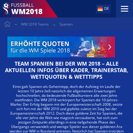
DE
Skip
to
WM 2018 Teams
Spanien
content
TEAM SPANIEN BEI DER WM 2018 – ALLE
AKTUELLEN INFOS ÜBER KADER, TRAINERSTAB,
WETTQUOTEN & WETTTIPPS
Einst galt Spanien als Geheimtipp, doch der Aufstieg im Laufe der
letzten 10 Jahre ließ natürlich die allgemeinen Erwartungen
hochschnellen, da bedeutende Fußballturniere alle zwei Jahre
stattfinden. Die WM 2018 verkörpert für Spanien die 10-Jahres-
Marke: Der Erfolg begann mit der Europameisterschaft 2008, setzte
sich fort mit der WM 2010 und gipfelte zuletzt im Sieg bei der
Europameisterschaft 2012. Doch diese goldene Zeit für Spanien, die
alle vier Jahre die Welt wie magisch verzauberte, hat sich zum
jetzigen Zeitpunkt allerdings in eine tiefgehende Phase des
Übergangs verwandelt und wenige Spieler aus dieser goldenen Ära
werden zur WM in Russland antreten. Natürlich hat Spanien trotzdem