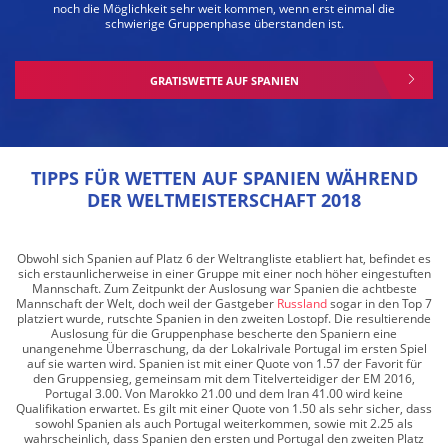
noch die Möglichkeit sehr weit kommen, wenn erst einmal die
schwierige Gruppenphase überstanden ist.
GRATISWETTE AUF SPANIEN
TIPPS FÜR WETTEN AUF SPANIEN WÄHREND
DER WELTMEISTERSCHAFT 2018
Obwohl sich Spanien auf Platz 6 der Weltrangliste etabliert hat, befindet es
sich erstaunlicherweise in einer Gruppe mit einer noch höher eingestuften
Mannschaft. Zum Zeitpunkt der Auslosung war Spanien die achtbeste
Mannschaft der Welt, doch weil der Gastgeber
Russland
sogar in den Top 7
platziert wurde, rutschte Spanien in den zweiten Lostopf. Die resultierende
Auslosung für die Gruppenphase bescherte den Spaniern eine
unangenehme Überraschung, da der Lokalrivale Portugal im ersten Spiel
auf sie warten wird. Spanien ist mit einer Quote von 1.57 der Favorit für
den Gruppensieg, gemeinsam mit dem Titelverteidiger der EM 2016,
Portugal 3.00. Von Marokko 21.00 und dem Iran 41.00 wird keine
Qualifikation erwartet. Es gilt mit einer Quote von 1.50 als sehr sicher, dass
sowohl Spanien als auch Portugal weiterkommen, sowie mit 2.25 als
wahrscheinlich, dass Spanien den ersten und Portugal den zweiten Platz